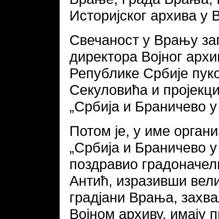
Историјског архива у 
Свечаност у Врању за
директора Војног арх
Републике Србије пук
Секуловића и пројекц
„Србија и Браничево у
Потом је, у име орган
„Србија и Браничево у
поздравио градоначел
Антић, изразивши вел
градјани Врања, захв
Војном архиву, имају 