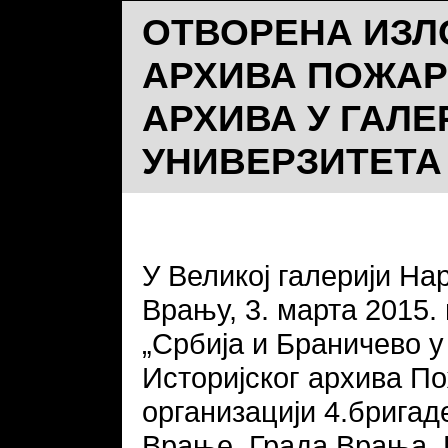
ОТВОРЕНА ИЗЛ
АРХИВА ПОЖАР
АРХИВА У ГАЛ
УНИВЕРЗИТЕТА
У Великој галерији На
Врању, 3. марта 2015.
„Србија и Браничево у
Историјског архива По
организацији 4.бригад
Врање, Града Врања, 