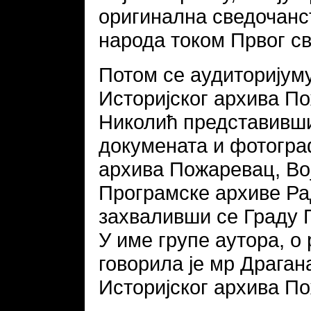
оригинална сведочанс
народа током Првог св
Потом се аудиторијум
Историјског архива П
Николић представивши
докумената и фотогра
архива Пожаревац, Вој
Програмске архиве Ра
захваливши се Граду 
У име групе аутора, о
говорила је мр Драга
Историјског архива П