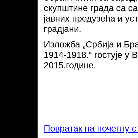
скупштине града са с
јавних предузећа и ус
градјани.
Изложба „Србија и Бра
1914-1918.“ гостује у 
2015.године.
Повратак на почетну с