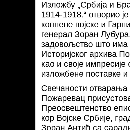
Изложбу „Србија и Бра
1914-1918.“ отворио ј
копнене војске и Гар
генерал Зоран Лубура
задовољство што има 
Историјског архива По
као и своје импресије 
изложбене поставке и 
Свечаности отварања 
Пожаревац присустов
Преосвештенство епис
кор Војске Србије, гр
Зоран Антић са сарад