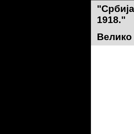
"Србија
1918."
Велико 