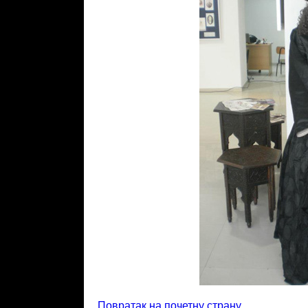
Повратак на почетну страну