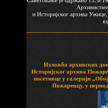
Саветовање је одржано 13. и 14
Архивистич
и Историјског архива Ужице
к
__________________________
Изложба архивских доку
Историјског архива Пожарев
посетиоце у галерији „Обој
Пожаревцу, у периоду