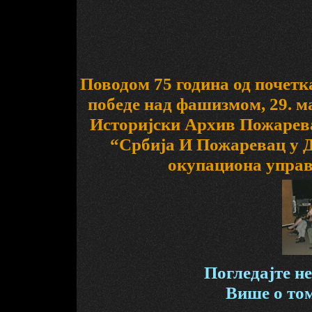
Поводом 75 година од почетка
победе над фашизмом, 29. ма
Историјски Архив Пожарева
“Србија И Пожаревац у Д
окупациона управа
Погледајте н
Више о том