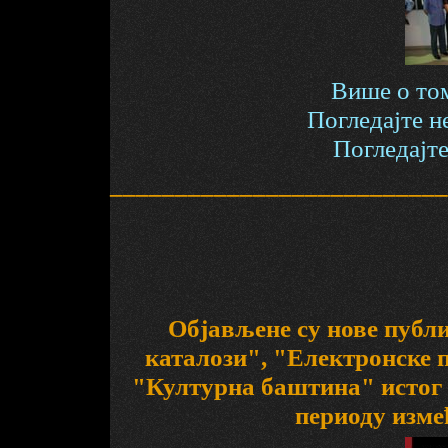
Више о том
Погледајте н
Погледајте
__________________________
Објављенe су нове публ
каталози", "Електронске 
"Културна баштина" истог
периоду изме