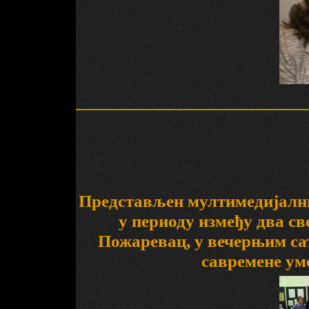
__________________________
Представљен мултимедијалн
у периоду између два св
Пожаревац, у вечерњим сат
савремене ум