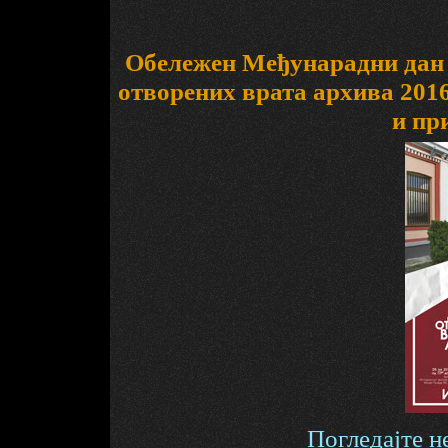
Обележен Међунарадни дан 
отворених врата архива 201
и пр
Погледајте н