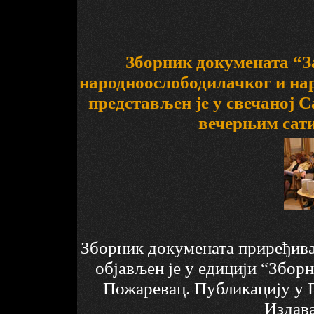
Зборник докумената “З
народноослободилачког и на
представљен је у свечаној 
вечерњим сати
Зборник докумената приређив
објављен је у едицији “Збор
Пожаревац. Публикацију у 
Издава