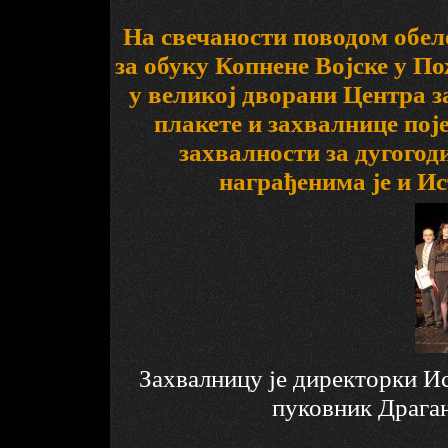
На свечаности поводом обел
за обуку Копнене Војске у П
у великој дворани Центра з
плакете и захвалнице пој
захвалности за дугого
награђенима је и И
Захвалницу је директорки И
пуковник Драга
__________________________