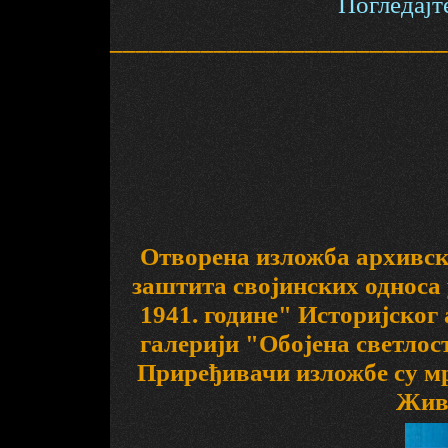
Погледајте
__________________________
Отворена изложба архивск
заштита својинских односа 
1941. године" Историјског 
галерији "Обојена светлос
Приређивачи изложбе су м
Жив