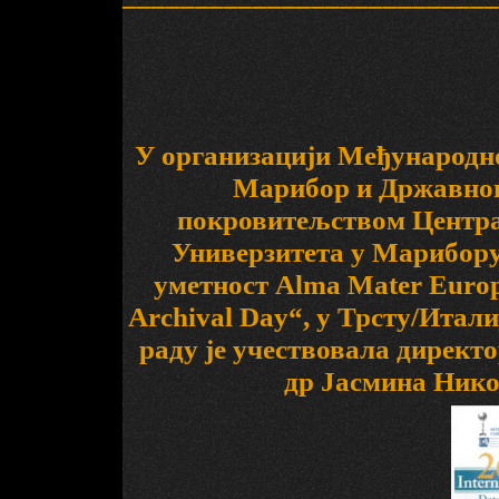
У организацији Међународно
Марибор и Државног 
покровитељством Центра
Универзитета у Марибору 
уметност Аlma Mater Europa
Archival Day“, у Трсту/Италиј
раду је учествовала директ
др Јасмина Нико