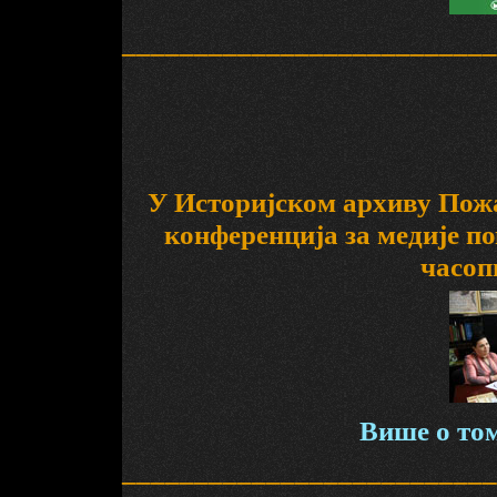
__________________________
У Историјском архиву Пожар
конференција за медије п
часоп
Више о том
__________________________