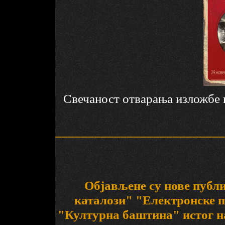
Свечаност отварања изложбе п
__________________________
Објављене су нове публ
каталози" "Електронске п
"Културна баштина" истог н