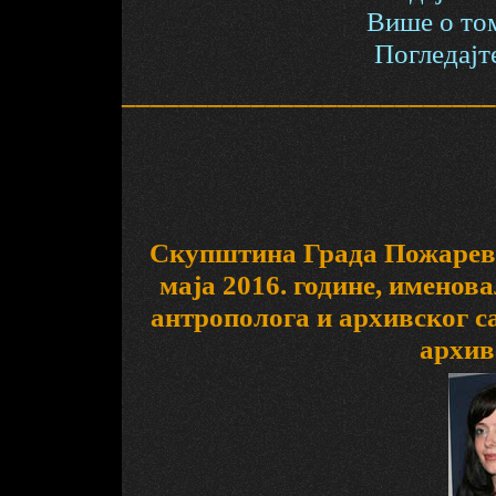
Више о том
Погледајте
__________________________
Скупштина Града Пожаревца 
маја 2016. године, именов
антрополога и архивског с
архив