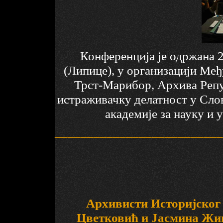
Конференција је одржана 2
(Липице), у организацији Ме
Трст-Марибор, Архива Репуб
истраживачку делатност у Сло
академије за науку и 
__________________________
Архивисти Историјског
Цветковић и Јасмина Живк