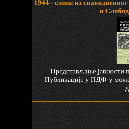
1944 - слике из свакодневно
и Слобод
Представљање јавности п
Публикације у ПДФ-у може
д
__________________________