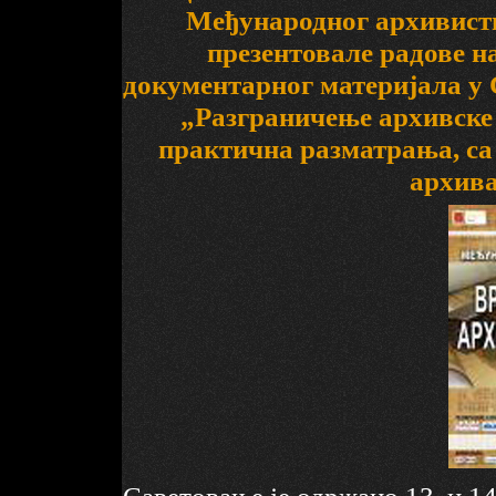
Међународног архивисти
презентовале радове н
документарног материјала у С
„Разграничење архивске 
практична разматрања, са
архива