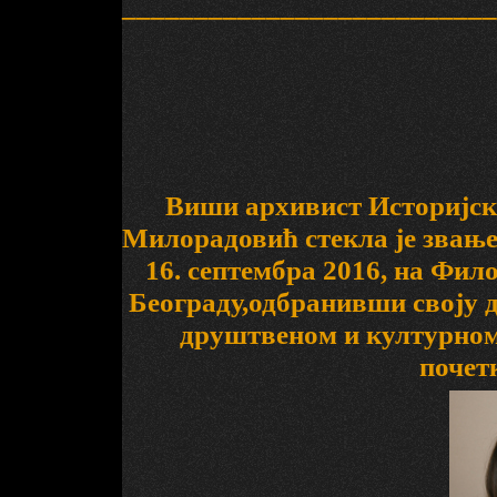
__________________________
Виши архивист Историјск
Милорадовић стекла је звање 
16. септембра 2016, на Фил
Београду,одбранивши своју д
друштвеном и културном
почет