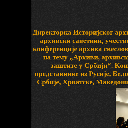
Директорка Историјског арх
архивски саветник, учеств
конференције архива свеслов
на тему „Архиви, архивск
заштите у Србији“. Kон
представнике из Русије, Бел
Србије, Хрватске, Македони