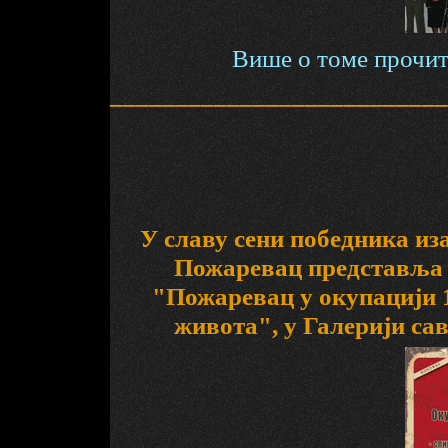
Више о томе прочита
__________________________
У славу сени победника из
Пожаревац представља 
"Пожаревац у окупацији 1
живота", у Галерији са