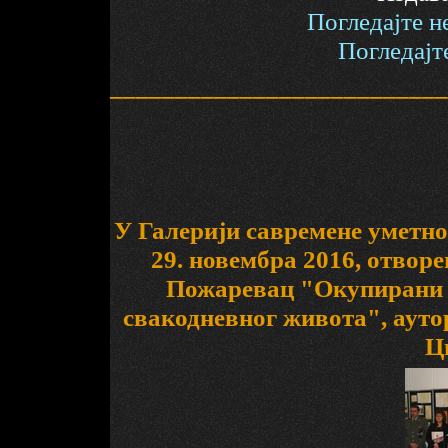
Погледајте н
Погледајт
__________________________
У Галерији савремене уметно
29. новембра 2016, отвор
Пожаревац "Окупирани П
свакодневног живота", аут
Ц