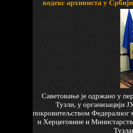
кодекс архивиста у Србији
Саветовање је одржано у пер
Тузли, у организацији Ј
покровитељством Федералног м
и Херцеговине и Министарства
Тузла