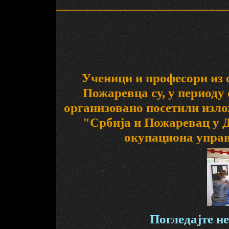
__________________________
Ученици и професори из 
Пожаревца су, у периоду 
организовано посетили изл
"Србија и Пожаревац у Д
окупациона управа
Погледајте н